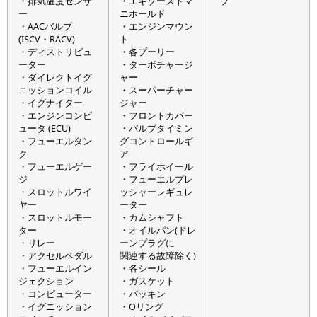
・排気温度センサ
・エキゾーストマ
プ
ー
ニホールド
・AACバルブ
・エンジンマウン
(ISCV・RACV)
ト
・ディストリビュ
・各プーリー
ーター
・ターボチャージ
・ダイレクトイグ
ャー
ニッションコイル
・スーパーチャー
・イグナイター
ジャー
・エンジンコンピ
・フロントカバー
ュータ (ECU)
・バルブタイミン
・フューエルタン
グコントロールギ
ク
ア
・フューエルゲー
・フライホイール
ジ
・フューエルプレ
・スロットルワイ
ッシャーレギュレ
ヤー
ーター
・スロットルモー
・カムシャフト
ター
・オイルパン(ドレ
・リレー
ーンプラグに
・アクセルペダル
関連する故障除く)
・フューエルイン
・各シール
ジェクション
・ガスケット
・コンピューター
・パッキン
・イグニッション
・Oリング