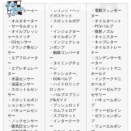
・スターターモー
・シリンダーヘッ
・電動ファンモー
ター
ドガスケット
ター
・オルタネーター
・スロットルボデ
・オイルタペット
・サーモルタット
ィ
・PCVバルブ
・オイルプレッシ
・インジェクター
・噴射ノズル
ャースイッチ
・オイルポンプ
・キャニスター
・O2センサー
・インジェクショ
・キャブレター
・クランク角セン
ンポンプ
・オイルストレー
サー
・触媒コンバータ
ナー
・エアフロメータ
ー
・コンデンサーモ
ー
・タイミングチェ
ーター
・エアレギュレー
ーン
・インレットマニ
ター
・テンショナー。
ホールド
・水温センサー
・EGRバルブ
・インテークマニ
・油温センサー
・ハイドロリック
ホールド
・スロットルセン
ロッカー
・ディーゼルアク
サー
・バルブスプリン
セサリー
・スロットルポジ
グ&ガイド
・バキュームポン
ションセンサー
・プッシュロッド
プ
・バキュームセン
・カムフォロア
・ディーゼルイン
サー
・スプロケット
・ゼクションポン
・ノックセンサー
・インタークーラ
プ
・吸気圧センサー
ー
・フューエルポン